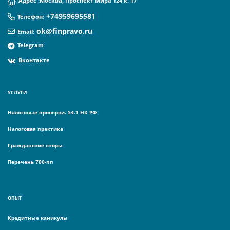
Адрес :
Москва, Проспект Мира 124 к. 17
+74959695581
Телефон
:
ok@finpravo.ru
Email:
Telegram
Вконтакте
УСЛУГИ
Налоговые проверки. 54.1 НК РФ
Налоговая практика
Гражданские споры
Перечень 700-пп
ОПЫТ
Кредитные каникулы